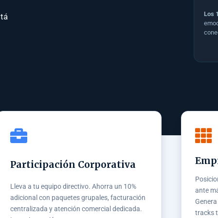
Los 
tá
emoc
cone
Empr
Participación Corporativa
Posicio
Lleva a tu equipo directivo. Ahorra un 10%
ante má
adicional con paquetes grupales, facturación
Genera 
centralizada y atención comercial dedicada.
tracks 