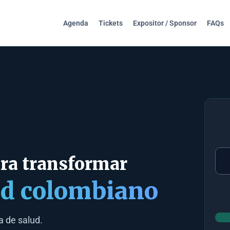
Agenda
Tickets
Expositor / Sponsor
FAQs
ra transformar
lud colombiano
35
a de salud.