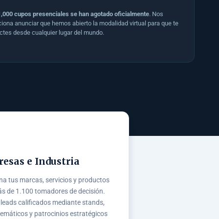
1,000 cupos presenciales se han agotado oficialmente
. Nos
iona anunciar que hemos abierto la modalidad virtual para que te
ctes desde cualquier lugar del mundo.
esas e Industria
na tus marcas, servicios y productos
s de 1.100 tomadores de decisión.
leads calificados mediante stands,
temáticos y patrocinios estratégicos